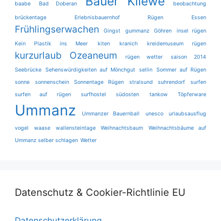
Bauer Kliewe
baabe
Bad Doberan
beobachtung
brückentage
Erlebnisbauernhof Rügen
Essen
Frühlingserwachen
Gingst
gummanz
Göhren
insel rügen
Kein Plastik ins Meer
kiten
kranich
kreidemuseum rügen
kurzurlaub
Ozeaneum
rügen wetter
saison 2014
Seebrücke
Sehenswürdigkeiten auf Mönchgut
sellin
Sommer auf Rügen
sonne
sonnenschein
Sonnentage Rügen
stralsund
suhrendorf
surfen
surfen auf rügen
surfhostel
südosten
tankow
Töpferware
Ummanz
Ummanzer Bauernball
unesco
urlaubsausflug
vogel
waase
wallensteintage
Weihnachtsbaum
Weihnachtsbäume auf
Ummanz selber schlagen
Wetter
Datenschutz & Cookier-Richtlinie EU
Datenschutzerklärung