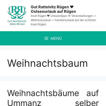
Zum
Gut Rattelvitz Rügen ❤️
Inhalt
Ostseeurlaub auf Rügen
springen
Insel Rügen ❤️ Urlaubstipps ☀️ Veranstaltungen ✓
Wellnessurlaub ✓ Familienurlaub auf der schönen
Insel Rügen
MENÜ
Weihnachtsbaum
Weihnachtsbäume auf
Ummanz selber