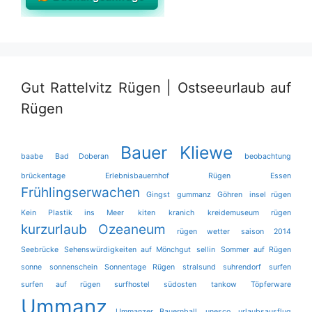
Gut Rattelvitz Rügen | Ostseeurlaub auf
Rügen
Bauer Kliewe
baabe
Bad Doberan
beobachtung
brückentage
Erlebnisbauernhof Rügen
Essen
Frühlingserwachen
Gingst
gummanz
Göhren
insel rügen
Kein Plastik ins Meer
kiten
kranich
kreidemuseum rügen
kurzurlaub
Ozeaneum
rügen wetter
saison 2014
Seebrücke
Sehenswürdigkeiten auf Mönchgut
sellin
Sommer auf Rügen
sonne
sonnenschein
Sonnentage Rügen
stralsund
suhrendorf
surfen
surfen auf rügen
surfhostel
südosten
tankow
Töpferware
Ummanz
Ummanzer Bauernball
unesco
urlaubsausflug