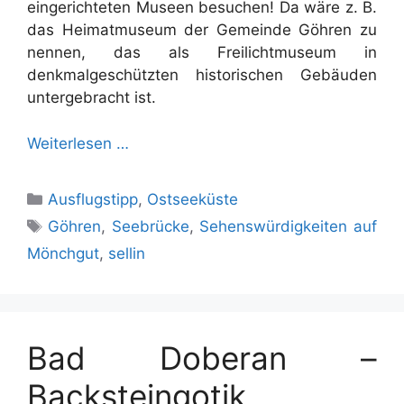
eingerichteten Museen besuchen! Da wäre z. B.
das Heimatmuseum der Gemeinde Göhren zu
nennen, das als Freilichtmuseum in
denkmalgeschützten historischen Gebäuden
untergebracht ist.
Weiterlesen …
Kategorien
Ausflugstipp
,
Ostseeküste
Schlagwörter
Göhren
,
Seebrücke
,
Sehenswürdigkeiten auf
Mönchgut
,
sellin
Bad Doberan –
Backsteingotik,