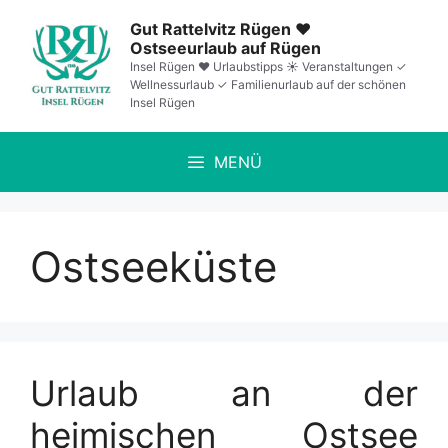
Zum
Gut Rattelvitz Rügen ❤️
Inhalt
Ostseeurlaub auf Rügen
springen
Insel Rügen ❤️ Urlaubstipps ☀️ Veranstaltungen ✓
Wellnessurlaub ✓ Familienurlaub auf der schönen
Insel Rügen
MENÜ
Ostseeküste
Urlaub an der
heimischen Ostsee