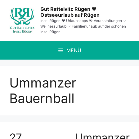
Zum
Gut Rattelvitz Rügen ❤️
Inhalt
Ostseeurlaub auf Rügen
springen
Insel Rügen ❤️ Urlaubstipps ☀️ Veranstaltungen ✓
Wellnessurlaub ✓ Familienurlaub auf der schönen
Insel Rügen
MENÜ
Ummanzer
Bauernball
27. Ummanzer