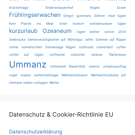
brückentage
Erlebnisbauernhof Rügen
Essen
Frühlingserwachen
Gingst
gummanz
Göhren
insel rügen
Kein Plastik ins Meer
kiten
kranich
kreidemuseum rügen
kurzurlaub
Ozeaneum
rügen wetter
saison 2014
Seebrücke
Sehenswürdigkeiten auf Mönchgut
sellin
Sommer auf Rügen
sonne
sonnenschein
Sonnentage Rügen
stralsund
suhrendorf
surfen
surfen auf rügen
surfhostel
südosten
tankow
Töpferware
Ummanz
Ummanzer Bauernball
unesco
urlaubsausflug
vogel
waase
wallensteintage
Weihnachtsbaum
Weihnachtsbäume auf
Ummanz selber schlagen
Wetter
Datenschutz & Cookier-Richtlinie EU
Datenschutzerklärung