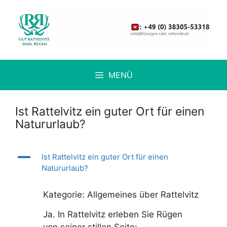
Zum
Inhalt
springen
MENÜ
Ist Rattelvitz ein guter Ort für einen
Natururlaub?
A
Ist Rattelvitz ein guter Ort für einen
Natururlaub?
Kategorie: Allgemeines über Rattelvitz
Ja. In Rattelvitz erleben Sie Rügen
von seiner stillen Seite: