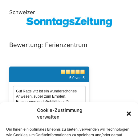
Schweizer
Bewertung: Ferienzentrum
5.0 von 5
Gut Rattelvitz ist ein wunderschönes
Anwesen, super zum Erholen,
Entspannen und Wohlfühlen. Di ...
Cookie-Zustimmung
als Gast bewerten
verwalten
Gästebuch einsehen:
Gut Rattelvitz
Um Ihnen ein optimales Erlebnis zu bieten, verwenden wir Technologien
wie Cookies, um Geräteinformationen zu speichern und/oder darauf