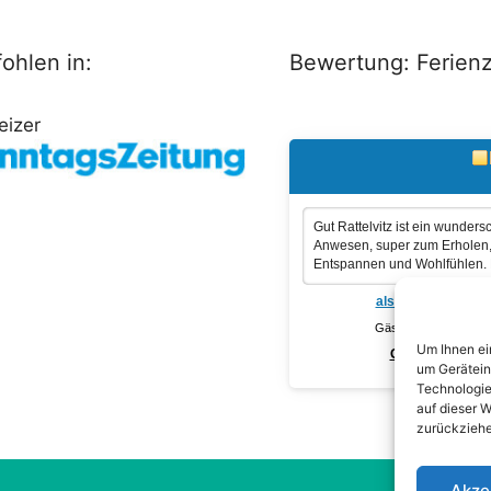
ohlen in:
Bewertung: Ferien
eizer
Gut Rattelvitz ist ein wunder
Anwesen, super zum Erholen
Entspannen und Wohlfühlen. D
als Gast bewerten
Gästebuch einsehen:
Um Ihnen ei
Gut Rattelvitz
um Gerätein
Technologie
auf dieser W
zurückziehe
Akze