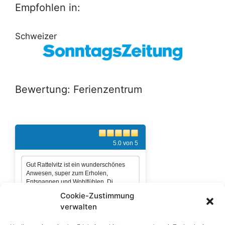
Empfohlen in:
Schweizer
Bewertung: Ferienzentrum
5.0 von 5
Gut Rattelvitz ist ein wunderschönes
Anwesen, super zum Erholen,
Entspannen und Wohlfühlen. Di ...
Cookie-Zustimmung
als Gast bewerten
verwalten
Gästebuch einsehen:
Gut Rattelvitz